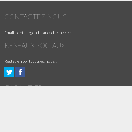
CONTACTEZ-NOUS
Email:
contact@endurancechrono.com
RÉSEAUX SOCIAUX
Restez en contact avec nous :
Suivez
Rejoigniez
GARANTIES
nous!
nous!