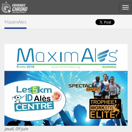
MaximAles
jeudi, 09 juin