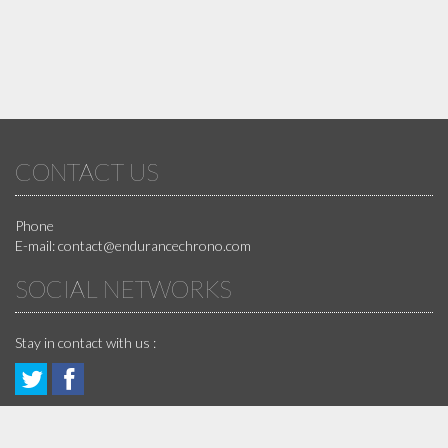
CONTACT US
Phone
E-mail:
contact@endurancechrono.com
SOCIAL NETWORKS
Stay in contact with us :
Follow
Join
GUARANTEES
us!
us